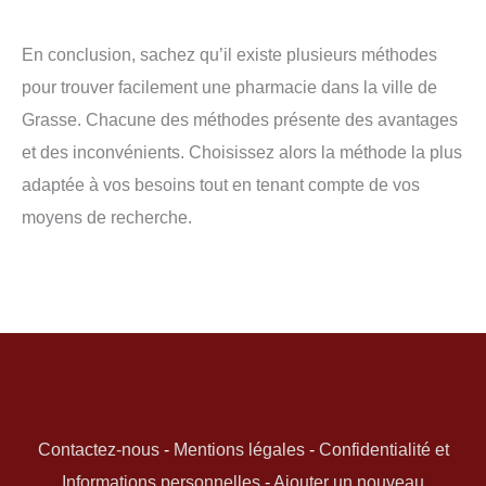
En conclusion, sachez qu’il existe plusieurs méthodes
pour trouver facilement une pharmacie dans la ville de
Grasse. Chacune des méthodes présente des avantages
et des inconvénients. Choisissez alors la méthode la plus
adaptée à vos besoins tout en tenant compte de vos
moyens de recherche.
Contactez-nous
-
Mentions légales
-
Confidentialité et
Informations personnelles
-
Ajouter un nouveau