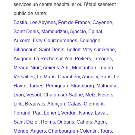
services un centre hospitalier ou l'établissement
public de santé:
Bastia
,
Les Abymes
,
Fort-de-France
,
Cayenne
,
Saint-Denis
,
Mamoudzou
,
Ajaccio
,
Épinal
,
Auxerre
,
Évry-Courcouronnes
,
Boulogne-
Billancourt
,
Saint-Denis
,
Belfort
,
Vitry-sur-Seine
,
Avignon
,
La Roche-sur-Yon
,
Poitiers
,
Limoges
,
Meaux
,
Niort
,
Amiens
,
Albi
,
Montauban
,
Toulon
,
Versailles
,
Le Mans
,
Chambéry
,
Annecy
,
Paris
,
Le
Havre
,
Tarbes
,
Perpignan
,
Strasbourg
,
Mulhouse
,
Lyon
,
Vesoul
,
Chalon-sur-Saône
,
Metz
,
Nevers
,
Lille
,
Beauvais
,
Alençon
,
Calais
,
Clermont-
Ferrand
,
Pau
,
Lorient
,
Verdun
,
Nancy
,
Laval
,
Saint-Dizier
,
Reims
,
Orléans
,
Cahors
,
Agen
,
Mende
,
Angers
,
Cherbourg-en-Cotentin
,
Tours
,