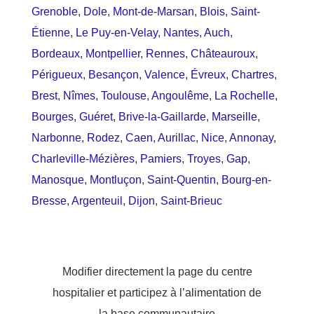
Grenoble
,
Dole
,
Mont-de-Marsan
,
Blois
,
Saint-
Étienne
,
Le Puy-en-Velay
,
Nantes
,
Auch
,
Bordeaux
,
Montpellier
,
Rennes
,
Châteauroux
,
Périgueux
,
Besançon
,
Valence
,
Évreux
,
Chartres
,
Brest
,
Nîmes
,
Toulouse
,
Angoulême
,
La Rochelle
,
Bourges
,
Guéret
,
Brive-la-Gaillarde
,
Marseille
,
Narbonne
,
Rodez
,
Caen
,
Aurillac
,
Nice
,
Annonay
,
Charleville-Mézières
,
Pamiers
,
Troyes
,
Gap
,
Manosque
,
Montluçon
,
Saint-Quentin
,
Bourg-en-
Bresse
,
Argenteuil
,
Dijon
,
Saint-Brieuc
Modifier directement la page du centre
hospitalier et participez à l’alimentation de
la base communautaire