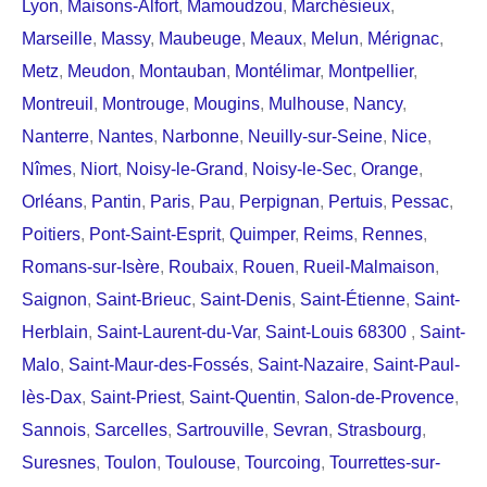
Lyon
,
Maisons-Alfort
,
Mamoudzou
,
Marchésieux
,
Marseille
,
Massy
,
Maubeuge
,
Meaux
,
Melun
,
Mérignac
,
Metz
,
Meudon
,
Montauban
,
Montélimar
,
Montpellier
,
Montreuil
,
Montrouge
,
Mougins
,
Mulhouse
,
Nancy
,
Nanterre
,
Nantes
,
Narbonne
,
Neuilly-sur-Seine
,
Nice
,
Nîmes
,
Niort
,
Noisy-le-Grand
,
Noisy-le-Sec
,
Orange
,
Orléans
,
Pantin
,
Paris
,
Pau
,
Perpignan
,
Pertuis
,
Pessac
,
Poitiers
,
Pont-Saint-Esprit
,
Quimper
,
Reims
,
Rennes
,
Romans-sur-Isère
,
Roubaix
,
Rouen
,
Rueil-Malmaison
,
Saignon
,
Saint-Brieuc
,
Saint-Denis
,
Saint-Étienne
,
Saint-
Herblain
,
Saint-Laurent-du-Var
,
Saint-Louis 68300
,
Saint-
Malo
,
Saint-Maur-des-Fossés
,
Saint-Nazaire
,
Saint-Paul-
lès-Dax
,
Saint-Priest
,
Saint-Quentin
,
Salon-de-Provence
,
Sannois
,
Sarcelles
,
Sartrouville
,
Sevran
,
Strasbourg
,
Suresnes
,
Toulon
,
Toulouse
,
Tourcoing
,
Tourrettes-sur-