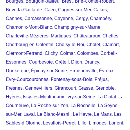
Bourges
,
Bourgoin-Jallieu
,
Brest
,
Brie-Comte-Robert
,
Brive-la-Gaillarde
,
Caen
,
Cagnes-sur-Mer
,
Calais
,
Cannes
,
Carcassonne
,
Cayenne
,
Cergy
,
Chambéry
,
Chamonix-Mont-Blanc
,
Champigny-sur-Marne
,
Charleville-Mézières
,
Martigues
,
Châteauroux
,
Chelles
,
Cherbourg-en-Cotentin
,
Choisy-le-Roi
,
Cholet
,
Clamart
,
Clermont-Ferrand
,
Clichy
,
Colmar
,
Colombes
,
Corbeil-
Essonnes
,
Courbevoie
,
Créteil
,
Dijon
,
Drancy
,
Dunkerque
,
Épinay-sur-Seine
,
Ermenonville
,
Évreux
,
Évry-Courcouronnes
,
Fontenay-sous-Bois
,
Fréjus
,
Fresnes
,
Gennevilliers
,
Girancourt
,
Grasse
,
Grenoble
,
Hyères
,
Issy-les-Moulineaux
,
Ivry-sur-Seine
,
La Ciotat
,
La
Courneuve
,
La Roche-sur-Yon
,
La Rochelle
,
La Seyne-
sur-Mer
,
Laval
,
Le Blanc-Mesnil
,
Le Havre
,
Le Mans
,
Les
Sables-d’Olonne
,
Levallois-Perret
,
Lille
,
Limoges
,
Lorient
,