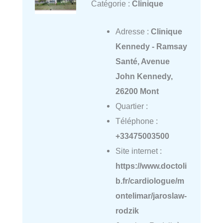
Catégorie :
Clinique
Adresse :
Clinique
Kennedy - Ramsay
Santé, Avenue
John Kennedy,
26200 Mont
Quartier :
Téléphone :
+33475003500
Site internet :
https://www.doctoli
b.fr/cardiologue/m
ontelimar/jaroslaw-
rodzik