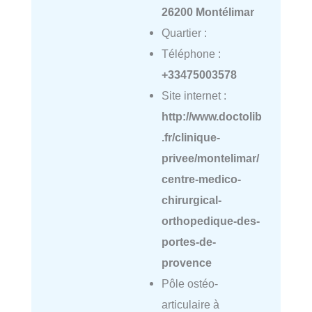
26200 Montélimar
Quartier :
Téléphone :
+33475003578
Site internet :
http://www.doctolib
.fr/clinique-
privee/montelimar/
centre-medico-
chirurgical-
orthopedique-des-
portes-de-
provence
Pôle ostéo-
articulaire à