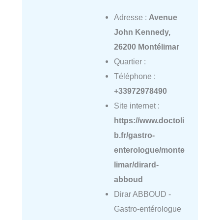
Adresse :
Avenue
John Kennedy,
26200 Montélimar
Quartier :
Téléphone :
+33972978490
Site internet :
https://www.doctoli
b.fr/gastro-
enterologue/monte
limar/dirard-
abboud
Dirar ABBOUD -
Gastro-entérologue