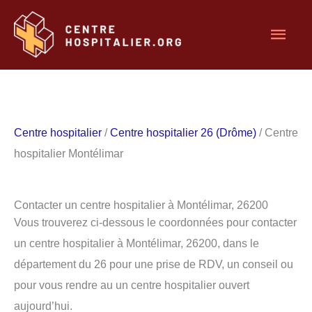
Aller
Men
au
contenu
princ
Centre hospitalier
/
Centre hospitalier 26 (Drôme)
/ Centre
hospitalier Montélimar
Contacter un centre hospitalier à Montélimar, 26200
Vous trouverez ci-dessous le coordonnées pour contacter
un centre hospitalier à Montélimar, 26200, dans le
département du 26 pour une prise de RDV, un conseil ou
pour vous rendre au un centre hospitalier ouvert
aujourd’hui.