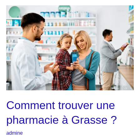
de
produits
au
CBD
Comment trouver une
pharmacie à Grasse ?
admine