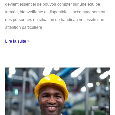
devient essentiel de pouvoir compter sur une équipe
formée, bienveillante et disponible. L’accompagnement
des personnes en situation de handicap nécessite une
attention particulière
Cap
Lire la suite »
family
à
Lyon :
expertise
et
accompagnement
sur
mesure
pour