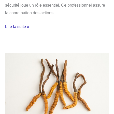
sécurité joue un rôle essentiel. Ce professionnel assure
la coordination des actions
Le
Lire la suite »
rôle
du
responsable
et
animateur
santé
sécurité
en
entreprise