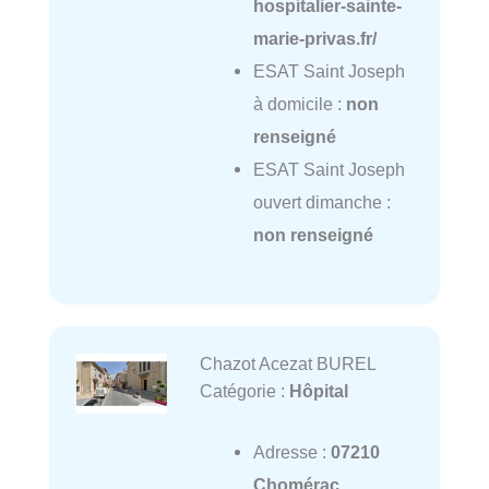
hospitalier-sainte-
marie-privas.fr/
ESAT Saint Joseph
à domicile :
non
renseigné
ESAT Saint Joseph
ouvert dimanche :
non renseigné
Chazot Acezat BUREL
Catégorie :
Hôpital
Adresse :
07210
Chomérac