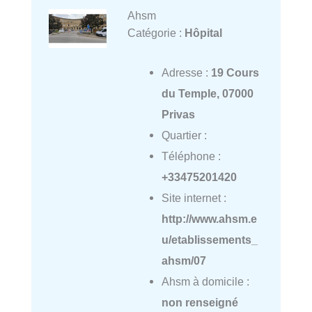
Ahsm
Catégorie :
Hôpital
Adresse :
19 Cours
du Temple, 07000
Privas
Quartier :
Téléphone :
+33475201420
Site internet :
http://www.ahsm.e
u/etablissements_
ahsm/07
Ahsm à domicile :
non renseigné