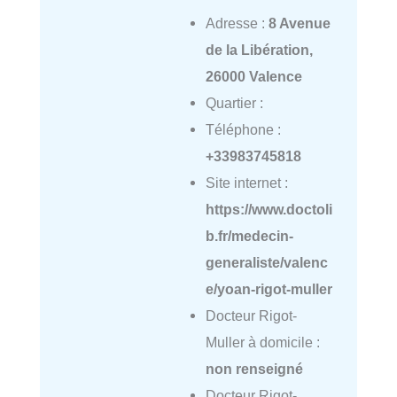
Adresse :
8 Avenue
de la Libération,
26000 Valence
Quartier :
Téléphone :
+33983745818
Site internet :
https://www.doctoli
b.fr/medecin-
generaliste/valenc
e/yoan-rigot-muller
Docteur Rigot-
Muller à domicile :
non renseigné
Docteur Rigot-