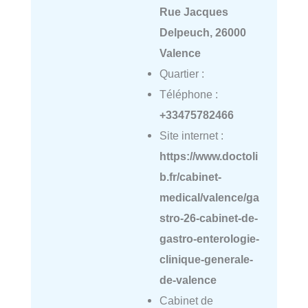
Rue Jacques
Delpeuch, 26000
Valence
Quartier :
Téléphone :
+33475782466
Site internet :
https://www.doctoli
b.fr/cabinet-
medical/valence/ga
stro-26-cabinet-de-
gastro-enterologie-
clinique-generale-
de-valence
Cabinet de