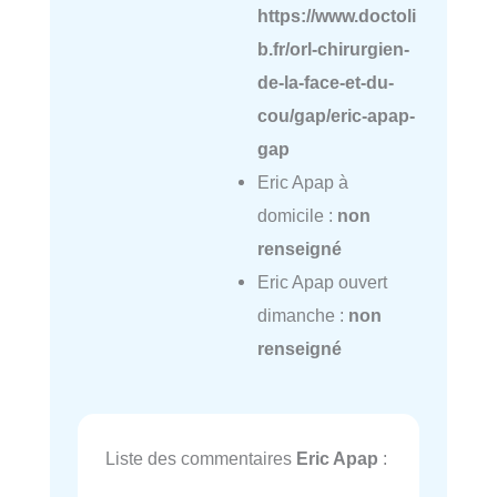
https://www.doctoli
b.fr/orl-chirurgien-
de-la-face-et-du-
cou/gap/eric-apap-
gap
Eric Apap à
domicile :
non
renseigné
Eric Apap ouvert
dimanche :
non
renseigné
Liste des commentaires
Eric Apap
: