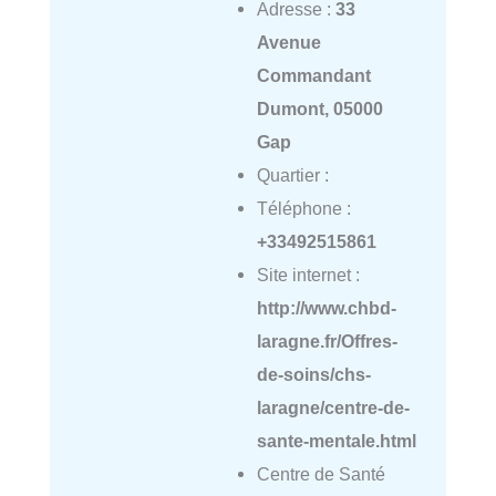
Adresse :
33
Avenue
Commandant
Dumont, 05000
Gap
Quartier :
Téléphone :
+33492515861
Site internet :
http://www.chbd-
laragne.fr/Offres-
de-soins/chs-
laragne/centre-de-
sante-mentale.html
Centre de Santé