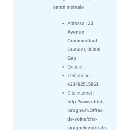
santé mentale
Adresse :
33
Avenue
Commandant
Dumont, 05000
Gap
Quartier :
Téléphone :
+33492515861
Site internet :
http://www.chbd-
laragne.fr/Offres-
de-soins/chs-
laragne/centre-de-