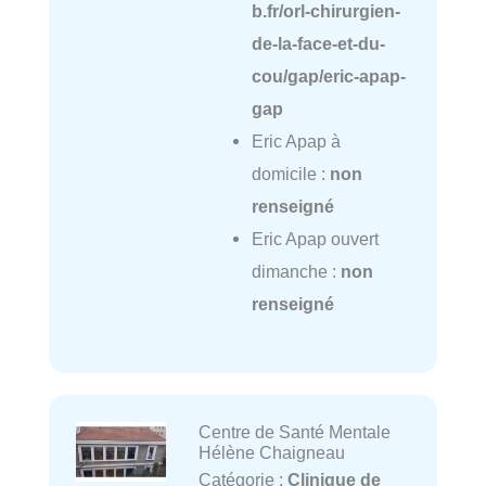
b.fr/orl-chirurgien-
de-la-face-et-du-
cou/gap/eric-apap-
gap
Eric Apap à
domicile :
non
renseigné
Eric Apap ouvert
dimanche :
non
renseigné
Centre de Santé Mentale
Hélène Chaigneau
Catégorie :
Clinique de