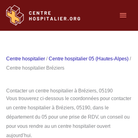
Aller
Men
au
contenu
princ
Centre hospitalier
/
Centre hospitalier 05 (Hautes-Alpes)
/
Centre hospitalier Bréziers
Contacter un centre hospitalier à Bréziers, 05190
Vous trouverez ci-dessous le coordonnées pour contacter
un centre hospitalier à Bréziers, 05190, dans le
département du 05 pour une prise de RDV, un conseil ou
pour vous rendre au un centre hospitalier ouvert
aujourd’hui.