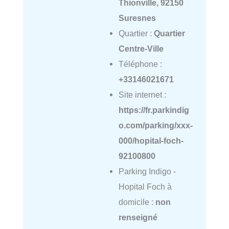
Thionville, 92150
Suresnes
Quartier :
Quartier
Centre-Ville
Téléphone :
+33146021671
Site internet :
https://fr.parkindig
o.com/parking/xxx-
000/hopital-foch-
92100800
Parking Indigo -
Hopital Foch à
domicile :
non
renseigné