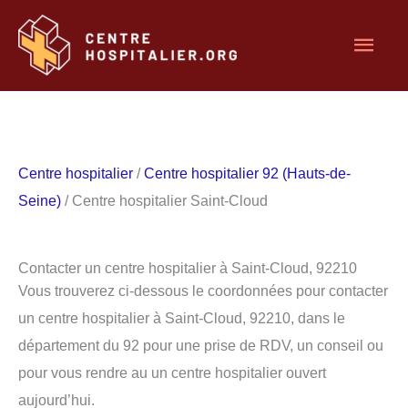
Aller
Men
au
contenu
princ
Centre hospitalier
/
Centre hospitalier 92 (Hauts-de-
Seine)
/ Centre hospitalier Saint-Cloud
Contacter un centre hospitalier à Saint-Cloud, 92210
Vous trouverez ci-dessous le coordonnées pour contacter
un centre hospitalier à Saint-Cloud, 92210, dans le
département du 92 pour une prise de RDV, un conseil ou
pour vous rendre au un centre hospitalier ouvert
aujourd’hui.