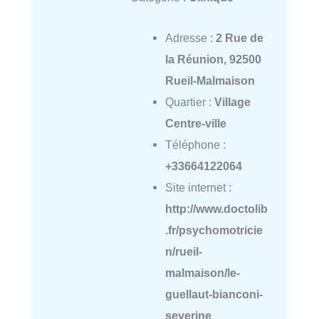
Adresse :
2 Rue de
la Réunion, 92500
Rueil-Malmaison
Quartier :
Village
Centre-ville
Téléphone :
+33664122064
Site internet :
http://www.doctolib
.fr/psychomotricie
n/rueil-
malmaison/le-
guellaut-bianconi-
severine