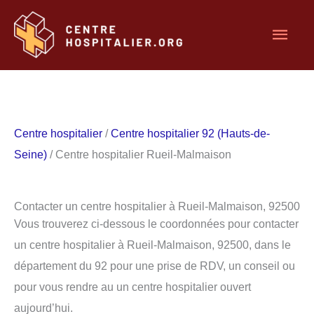
Aller
Men
au
contenu
princ
Centre hospitalier
/
Centre hospitalier 92 (Hauts-de-
Seine)
/ Centre hospitalier Rueil-Malmaison
Contacter un centre hospitalier à Rueil-Malmaison, 92500
Vous trouverez ci-dessous le coordonnées pour contacter
un centre hospitalier à Rueil-Malmaison, 92500, dans le
département du 92 pour une prise de RDV, un conseil ou
pour vous rendre au un centre hospitalier ouvert
aujourd’hui.