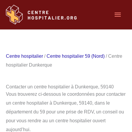
Aller
Men
au
contenu
princ
Centre hospitalier
/
Centre hospitalier 59 (Nord)
/ Centre
hospitalier Dunkerque
Contacter un centre hospitalier à Dunkerque, 59140
Vous trouverez ci-dessous le coordonnées pour contacter
un centre hospitalier à Dunkerque, 59140, dans le
département du 59 pour une prise de RDV, un conseil ou
pour vous rendre au un centre hospitalier ouvert
aujourd’hui.