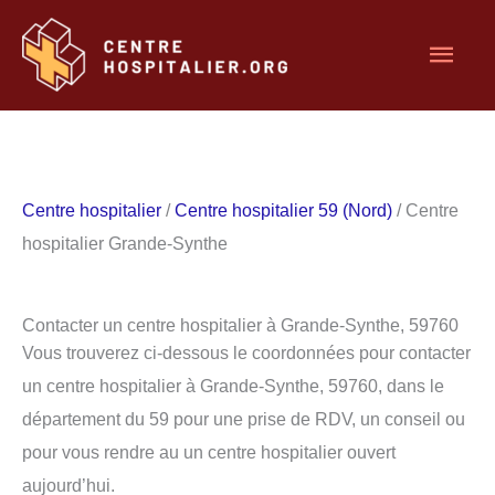
Aller
Men
au
contenu
princ
Centre hospitalier
/
Centre hospitalier 59 (Nord)
/ Centre
hospitalier Grande-Synthe
Contacter un centre hospitalier à Grande-Synthe, 59760
Vous trouverez ci-dessous le coordonnées pour contacter
un centre hospitalier à Grande-Synthe, 59760, dans le
département du 59 pour une prise de RDV, un conseil ou
pour vous rendre au un centre hospitalier ouvert
aujourd’hui.