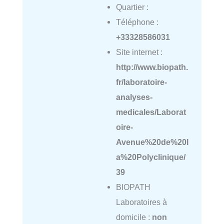
Quartier :
Téléphone :
+33328586031
Site internet :
http://www.biopath.
fr/laboratoire-
analyses-
medicales/Laborat
oire-
Avenue%20de%20l
a%20Polyclinique/
39
BIOPATH
Laboratoires à
domicile :
non