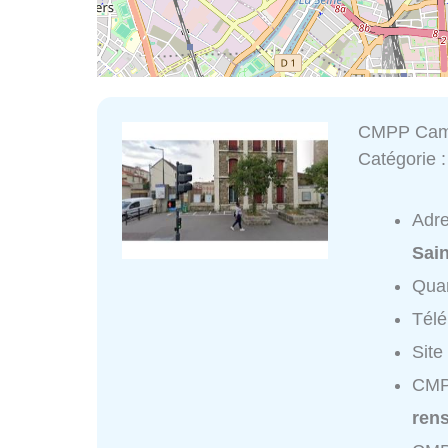
CMPP Cami
Catégorie 
Adr
Sai
Quar
Tél
Site
CMPP
ren