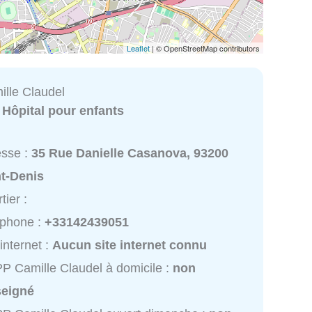
Leaflet
| © OpenStreetMap contributors
lle Claudel
:
Hôpital pour enfants
esse :
35 Rue Danielle Casanova, 93200
nt-Denis
tier :
éphone :
+33142439051
 internet :
Aucun site internet connu
 Camille Claudel à domicile :
non
seigné