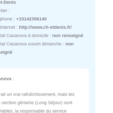
nt-Denis
tier :
éphone :
+33142356140
 internet :
http://www.ch-stdenis.fr/
tal Casanova à domicile :
non renseigné
tal Casanova ouvert dimanche :
non
seigné
anova
:
erait un vrai rafraîchissement, mais les
a section gériatrie (Long Séjour) sont
ables, la responsable du service