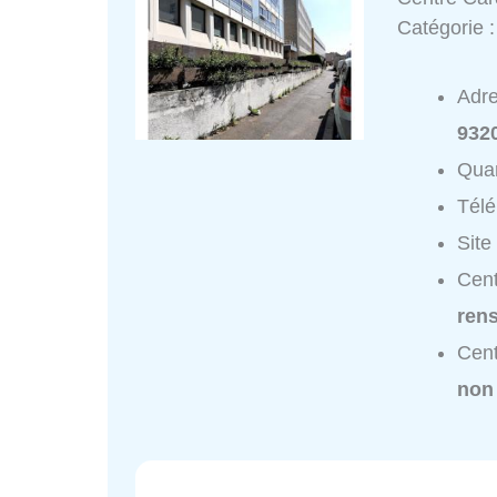
Catégorie 
Adr
932
Quar
Tél
Site
Cent
ren
Cent
non