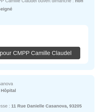
 Camille Claudel ouvert dimanche :
non
seigné
 pour CMPP Camille Claudel
sanova
:
Hôpital
esse :
11 Rue Danielle Casanova, 93205