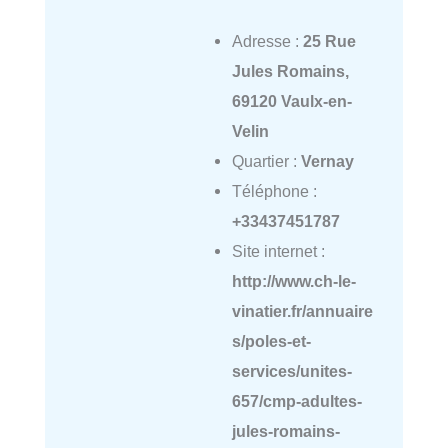
Adresse :
25 Rue
Jules Romains,
69120 Vaulx-en-
Velin
Quartier :
Vernay
Téléphone :
+33437451787
Site internet :
http://www.ch-le-
vinatier.fr/annuaire
s/poles-et-
services/unites-
657/cmp-adultes-
jules-romains-