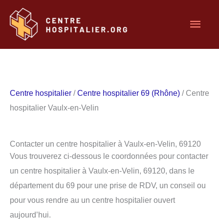
Aller
Men
au
contenu
princ
Centre hospitalier
/
Centre hospitalier 69 (Rhône)
/ Centre
hospitalier Vaulx-en-Velin
Contacter un centre hospitalier à Vaulx-en-Velin, 69120
Vous trouverez ci-dessous le coordonnées pour contacter
un centre hospitalier à Vaulx-en-Velin, 69120, dans le
département du 69 pour une prise de RDV, un conseil ou
pour vous rendre au un centre hospitalier ouvert
aujourd’hui.