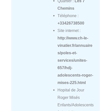
Quartier :
Les 7
Chemins
Téléphone :
+33426738500
Site internet :
http://www.ch-le-
vinatier.fr/annuaire
s/poles-et-
services/unites-
657/hdj-
adolescents-roger-
mises-225.html
Hopital de Jour
Roger Misés
Enfants/Adolescents