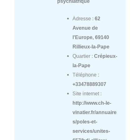
psychiatrique
Adresse :
62
Avenue de
l'Europe, 69140
Rillieux-la-Pape
Quartier :
Crépieux-
la-Pape
Téléphone :
+33478889307
Site internet :
http://www.ch-le-
vinatier.fr/annuaire
s/poles-et-
services/unites-