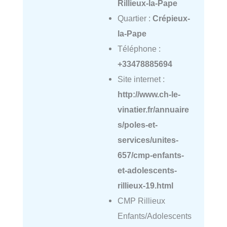
Rillieux-la-Pape
Quartier :
Crépieux-
la-Pape
Téléphone :
+33478885694
Site internet :
http://www.ch-le-
vinatier.fr/annuaire
s/poles-et-
services/unites-
657/cmp-enfants-
et-adolescents-
rillieux-19.html
CMP Rillieux
Enfants/Adolescents