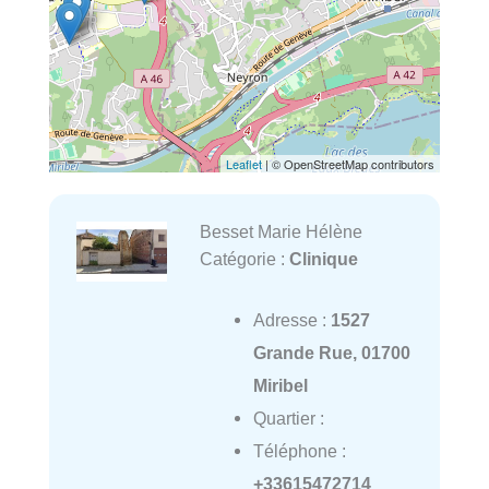
Leaflet
| © OpenStreetMap contributors
Besset Marie Hélène
Catégorie :
Clinique
Adresse :
1527
Grande Rue, 01700
Miribel
Quartier :
Téléphone :
+33615472714