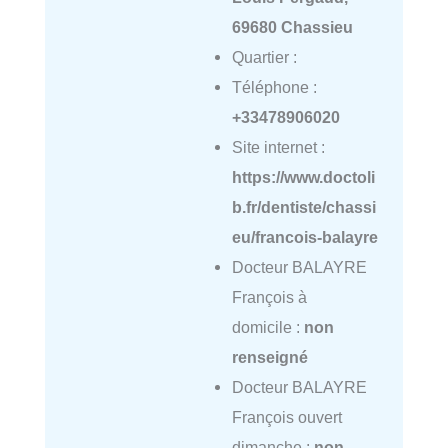
69680 Chassieu
Quartier :
Téléphone :
+33478906020
Site internet :
https://www.doctoli
b.fr/dentiste/chassi
eu/francois-balayre
Docteur BALAYRE
François à
domicile :
non
renseigné
Docteur BALAYRE
François ouvert
dimanche :
non