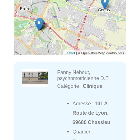
Leaflet
| © OpenStreetMap contributors
Fanny Nebout,
psychomotricienne D.E
Catégorie :
Clinique
Adresse :
101 A
Route de Lyon,
69680 Chassieu
Quartier :