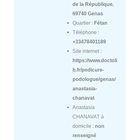
de la République,
69740 Genas
Quartier :
Fétan
Téléphone :
+33478401189
Site internet :
https://www.doctoli
b.fr/pedicure-
podologue/genas/
anastasia-
chanavat
Anastasia
CHANAVAT à
domicile :
non
renseigné