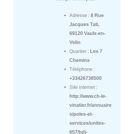
Adresse :
8 Rue
Jacques Tati,
69120 Vaulx-en-
Velin
Quartier :
Les 7
Chemins
Téléphone :
+33426738500
Site internet :
http://www.ch-le-
vinatier.fr/annuaire
s/poles-et-
services/unites-
657/hdj-