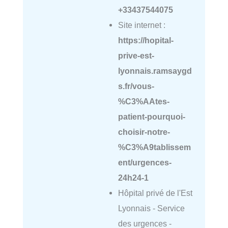
+33437544075
Site internet :
https://hopital-
prive-est-
lyonnais.ramsaygd
s.fr/vous-
%C3%AAtes-
patient-pourquoi-
choisir-notre-
%C3%A9tablissem
ent/urgences-
24h24-1
Hôpital privé de l'Est
Lyonnais - Service
des urgences -