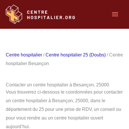
Aller
Men
au
contenu
princ
Centre hospitalier
/
Centre hospitalier 25 (Doubs)
/ Centre
hospitalier Besançon
Contacter un centre hospitalier à Besançon, 25000
Vous trouverez ci-dessous le coordonnées pour contacter
un centre hospitalier à Besançon, 25000, dans le
département du 25 pour une prise de RDV, un conseil ou
pour vous rendre au un centre hospitalier ouvert
aujourd’hui.