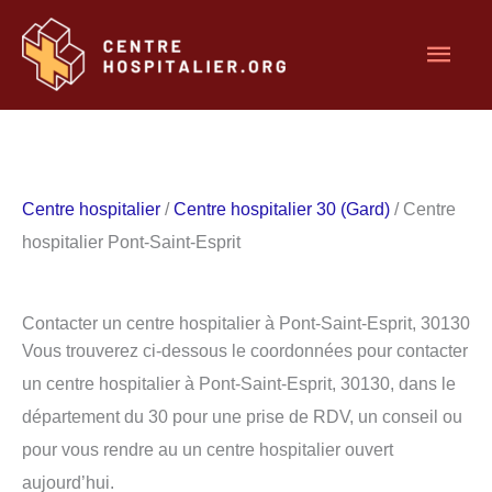
Aller
Men
au
contenu
princ
Centre hospitalier
/
Centre hospitalier 30 (Gard)
/ Centre
hospitalier Pont-Saint-Esprit
Contacter un centre hospitalier à Pont-Saint-Esprit, 30130
Vous trouverez ci-dessous le coordonnées pour contacter
un centre hospitalier à Pont-Saint-Esprit, 30130, dans le
département du 30 pour une prise de RDV, un conseil ou
pour vous rendre au un centre hospitalier ouvert
aujourd’hui.