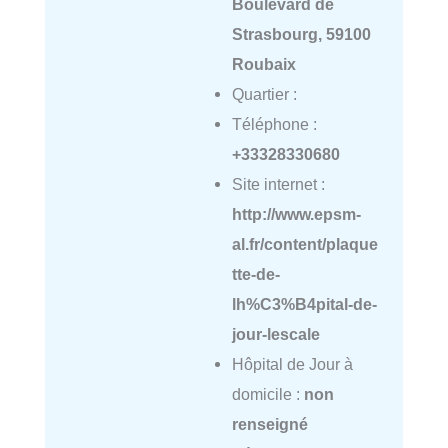
Boulevard de
Strasbourg, 59100
Roubaix
Quartier :
Téléphone :
+33328330680
Site internet :
http://www.epsm-
al.fr/content/plaque
tte-de-
lh%C3%B4pital-de-
jour-lescale
Hôpital de Jour à
domicile :
non
renseigné