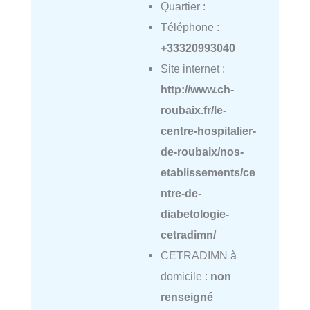
Quartier :
Téléphone :
+33320993040
Site internet :
http://www.ch-
roubaix.fr/le-
centre-hospitalier-
de-roubaix/nos-
etablissements/ce
ntre-de-
diabetologie-
cetradimn/
CETRADIMN à
domicile :
non
renseigné