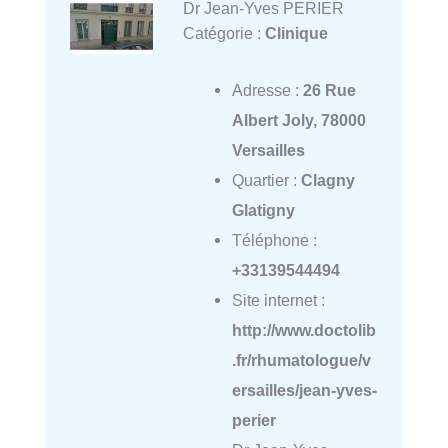
Dr Jean-Yves PERIER
Catégorie :
Clinique
Adresse :
26 Rue
Albert Joly, 78000
Versailles
Quartier :
Clagny
Glatigny
Téléphone :
+33139544494
Site internet :
http://www.doctolib
.fr/rhumatologue/v
ersailles/jean-yves-
perier