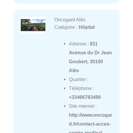
Oncogard Alès
Catégorie :
Hôpital
Adresse :
811
Avenue du Dr Jean
Goubert, 30100
Alès
Quartier :
Téléphone :
+33466783490
Site internet :
http://www.oncogar
d.fr/contact-acces-
centre-medical-