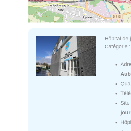
Hôpital de 
Catégorie 
Adr
Aub
Quar
Tél
Site
jour
Hôpi