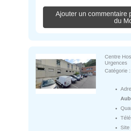
Ajouter un commentaire p
du M
Centre Hos
Urgences
Catégorie 
Adr
Aub
Quar
Tél
Site