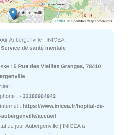
Leaflet
| © OpenStreetMap contributors
jour Aubergenville | INICEA
:
Service de santé mentale
esse :
5 Rue des Vieilles Granges, 78410
ergenville
tier :
éphone :
+33186904942
 internet :
https://www.inicea.fr/hopital-de-
-aubergenville/accueil
tal de jour Aubergenville | INICEA à