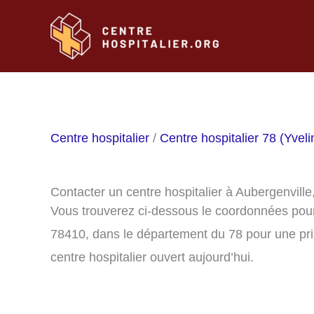
Aller
au
contenu
Centre hospitalier
/
Centre hospitalier 78 (Yveli
Contacter un centre hospitalier à Aubergenvill
Vous trouverez ci-dessous le coordonnées pour 
78410, dans le département du 78 pour une pri
centre hospitalier ouvert aujourd’hui.