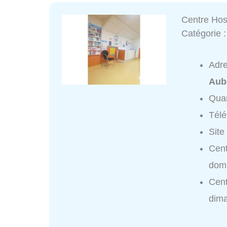
Centre Hos
Catégorie 
Adr
Aub
Quar
Tél
Site
Cent
domi
Cent
dim