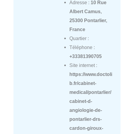
Adresse :
10 Rue
Albert Camus,
25300 Pontarlier,
France
Quartier :
Téléphone :
+33381390705
Site internet :
https://www.doctoli
b.fr/cabinet-
medical/pontarlier/
cabinet-d-
angiologie-de-
pontarlier-drs-
cardon-giroux-