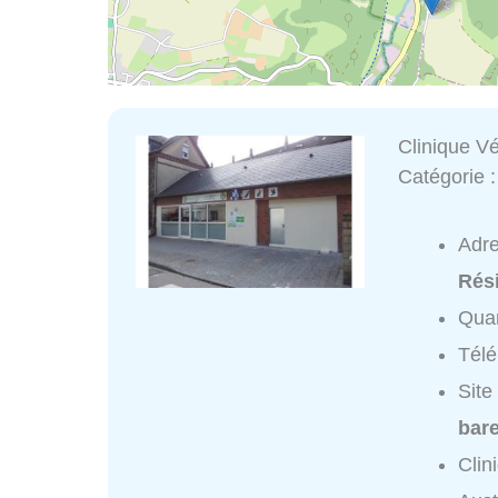
Clinique Vé
Catégorie 
Adr
Rés
Quar
Tél
Site
bar
Clin