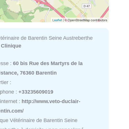
Leaflet
| © OpenStreetMap contributors
térinaire de Barentin Seine Austreberthe
:
Clinique
esse :
60 bis Rue des Martyrs de la
istance, 76360 Barentin
tier :
éphone :
+33235609019
 internet :
http://www.veto-duclair-
entin.com/
ique Vétérinaire de Barentin Seine