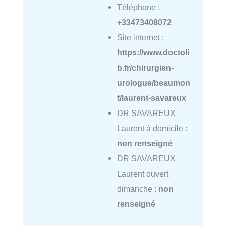
Téléphone :
+33473408072
Site internet :
https://www.doctoli
b.fr/chirurgien-
urologue/beaumon
t/laurent-savareux
DR SAVAREUX
Laurent à domicile :
non renseigné
DR SAVAREUX
Laurent ouvert
dimanche :
non
renseigné