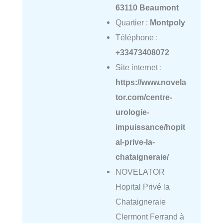
63110 Beaumont
Quartier :
Montpoly
Téléphone :
+33473408072
Site internet :
https://www.novela
tor.com/centre-
urologie-
impuissance/hopit
al-prive-la-
chataigneraie/
NOVELATOR
Hopital Privé la
Chataigneraie
Clermont Ferrand à