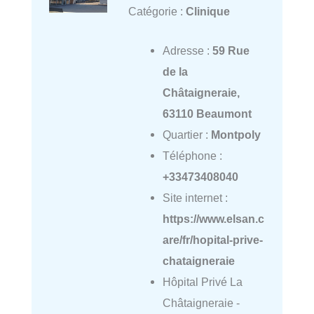
Catégorie :
Clinique
Adresse :
59 Rue
de la
Châtaigneraie,
63110 Beaumont
Quartier :
Montpoly
Téléphone :
+33473408040
Site internet :
https://www.elsan.c
are/fr/hopital-prive-
chataigneraie
Hôpital Privé La
Châtaigneraie -