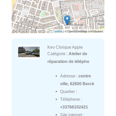
Leaflet
| © OpenStreetMap contributors
Kev Clinique Apple
Catégorie :
Atelier de
réparation de télépho
Adresse :
centre
ville, 62600 Berck
Quartier :
Téléphone :
+33766102421
Site internet :