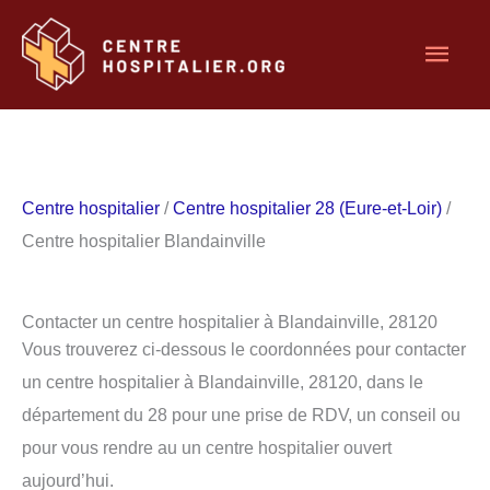
Aller
Men
au
contenu
princ
Centre hospitalier
/
Centre hospitalier 28 (Eure-et-Loir)
/
Centre hospitalier Blandainville
Contacter un centre hospitalier à Blandainville, 28120
Vous trouverez ci-dessous le coordonnées pour contacter
un centre hospitalier à Blandainville, 28120, dans le
département du 28 pour une prise de RDV, un conseil ou
pour vous rendre au un centre hospitalier ouvert
aujourd’hui.