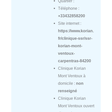
Quartier :
Téléphone :
+33432858200
Site internet :
https://www.korian.
fr/clinique-ssr/ssr-
korian-mont-
ventoux-
carpentras-84200
Clinique Korian
Mont Ventoux à
domicile :
non
renseigné
Clinique Korian
Mont Ventoux ouvert