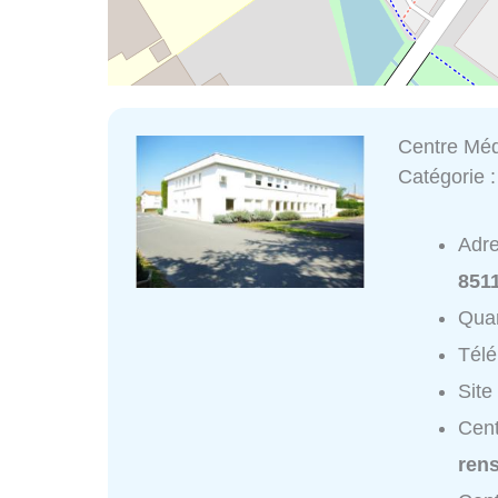
Centre Méd
Catégorie 
Adr
851
Quar
Tél
Site
Cent
ren