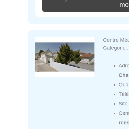
mo
Centre Méd
Catégorie 
Adr
Cha
Quar
Tél
Site
Cent
ren