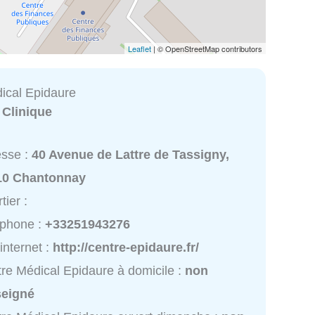
Leaflet
| © OpenStreetMap contributors
ical Epidaure
:
Clinique
esse :
40 Avenue de Lattre de Tassigny,
10 Chantonnay
tier :
éphone :
+33251943276
 internet :
http://centre-epidaure.fr/
re Médical Epidaure à domicile :
non
seigné