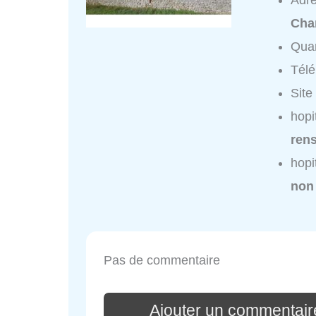
Adr
Cha
Quar
Tél
Site
hopi
ren
hopi
non
Pas de commentaire
Ajouter un commentaire