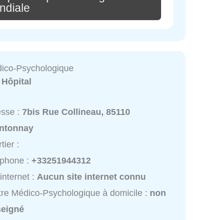
ndiale
ico-Psychologique
:
Hôpital
esse :
7bis Rue Collineau, 85110
ntonnay
tier :
éphone :
+33251944312
 internet :
Aucun site internet connu
re Médico-Psychologique à domicile :
non
seigné