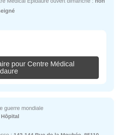
re Médical Epidaure ouvert dimanche :
non
seigné
ire pour Centre Médical
idaure
re guerre mondiale
:
Hôpital