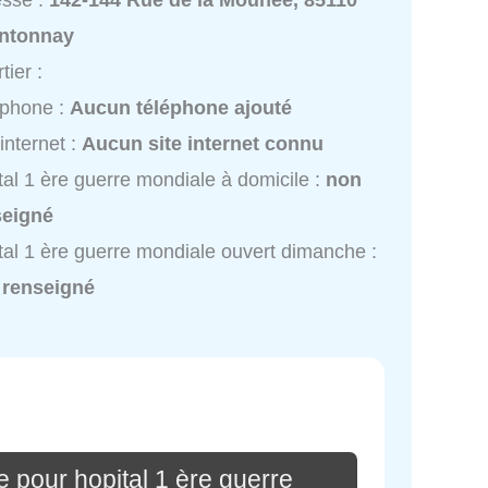
esse :
142-144 Rue de la Mouhée, 85110
ntonnay
tier :
éphone :
Aucun téléphone ajouté
 internet :
Aucun site internet connu
tal 1 ère guerre mondiale à domicile :
non
seigné
tal 1 ère guerre mondiale ouvert dimanche :
 renseigné
 pour hopital 1 ère guerre