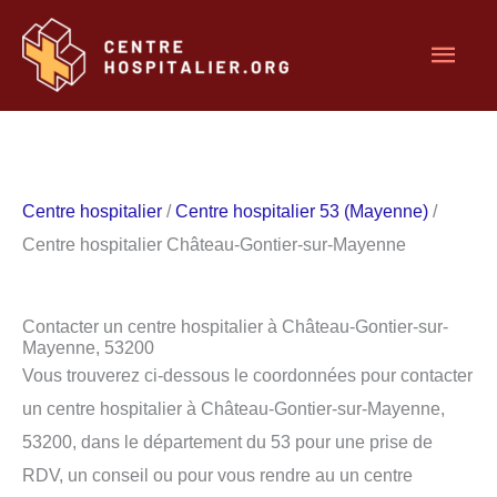
Aller
Men
au
contenu
princ
Centre hospitalier
/
Centre hospitalier 53 (Mayenne)
/
Centre hospitalier Château-Gontier-sur-Mayenne
Contacter un centre hospitalier à Château-Gontier-sur-
Mayenne, 53200
Vous trouverez ci-dessous le coordonnées pour contacter
un centre hospitalier à Château-Gontier-sur-Mayenne,
53200, dans le département du 53 pour une prise de
RDV, un conseil ou pour vous rendre au un centre