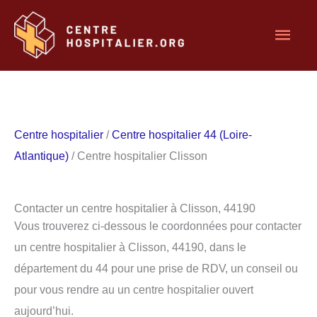
Aller
Men
au
contenu
princ
Centre hospitalier
/
Centre hospitalier 44 (Loire-
Atlantique)
/ Centre hospitalier Clisson
Contacter un centre hospitalier à Clisson, 44190
Vous trouverez ci-dessous le coordonnées pour contacter
un centre hospitalier à Clisson, 44190, dans le
département du 44 pour une prise de RDV, un conseil ou
pour vous rendre au un centre hospitalier ouvert
aujourd’hui.