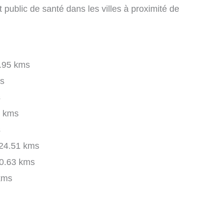
t public de santé dans les villes à proximité de
.95 kms
s
s
 kms
s
24.51 kms
0.63 kms
kms