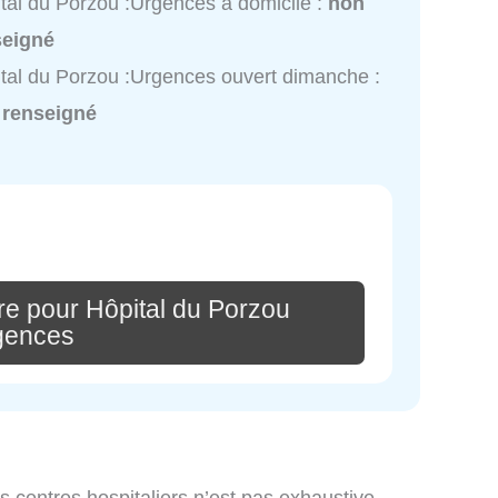
tal du Porzou :Urgences à domicile :
non
seigné
tal du Porzou :Urgences ouvert dimanche :
 renseigné
re pour Hôpital du Porzou
gences