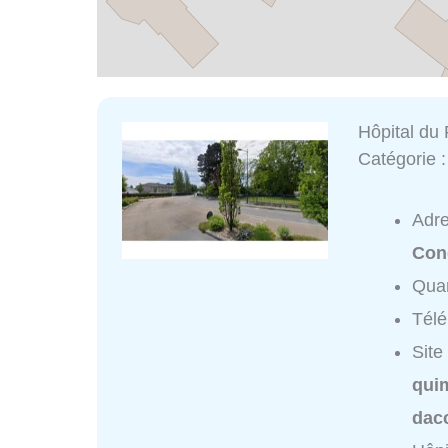
Hôpital du
Catégorie 
Adr
Con
Quar
Tél
Site
qui
dac