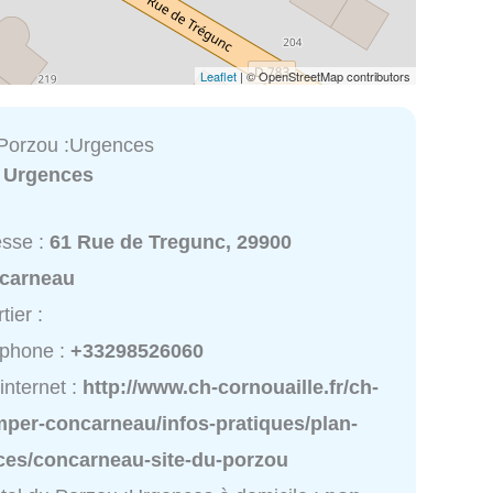
Leaflet
| © OpenStreetMap contributors
 Porzou :Urgences
:
Urgences
esse :
61 Rue de Tregunc, 29900
carneau
tier :
éphone :
+33298526060
 internet :
http://www.ch-cornouaille.fr/ch-
mper-concarneau/infos-pratiques/plan-
ces/concarneau-site-du-porzou