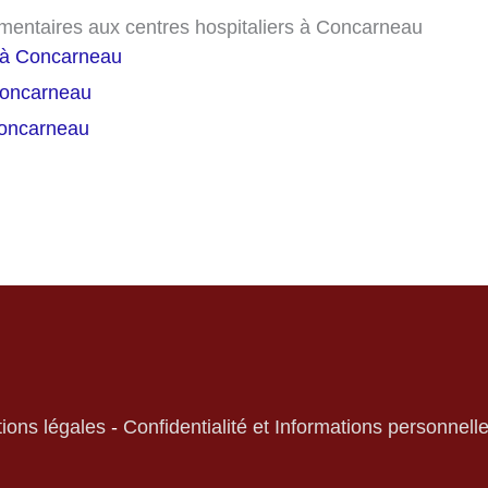
émentaires aux centres hospitaliers à Concarneau
 à Concarneau
Concarneau
Concarneau
ions légales
-
Confidentialité et Informations personnell