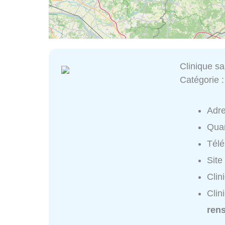
Clinique sa
Catégorie 
Adr
Quar
Tél
Site
Clin
Clin
ren