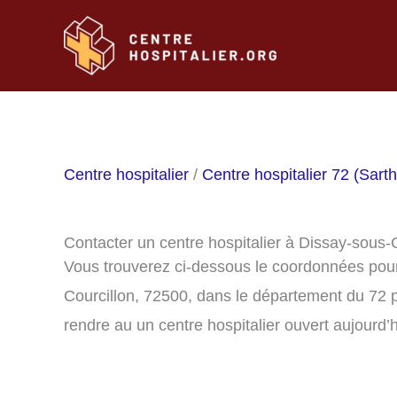
Aller
au
contenu
Centre hospitalier
/
Centre hospitalier 72 (Sart
Contacter un centre hospitalier à Dissay-sous-
Vous trouverez ci-dessous le coordonnées pour 
Courcillon, 72500, dans le département du 72 
rendre au un centre hospitalier ouvert aujourd’h