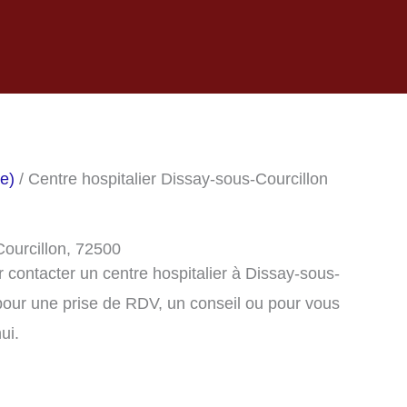
he)
/ Centre hospitalier Dissay-sous-Courcillon
Courcillon, 72500
contacter un centre hospitalier à Dissay-sous-
pour une prise de RDV, un conseil ou pour vous
ui.