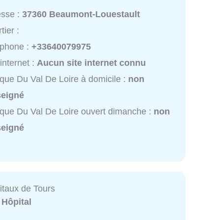
esse :
37360 Beaumont-Louestault
tier :
éphone :
+33640079975
 internet :
Aucun site internet connu
ique Du Val De Loire à domicile :
non
seigné
ique Du Val De Loire ouvert dimanche :
non
seigné
taux de Tours
:
Hôpital