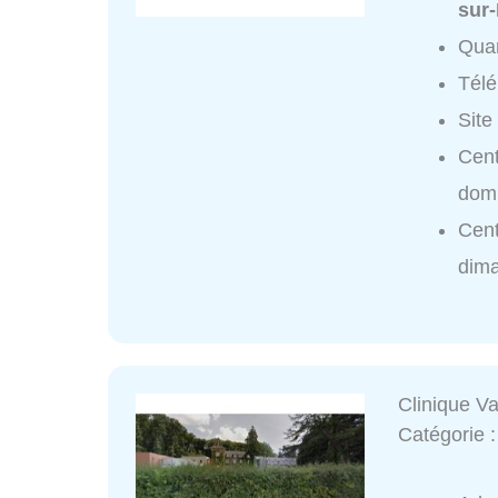
sur-
Quar
Tél
Site
Cent
domi
Cent
dim
Clinique Va
Catégorie 