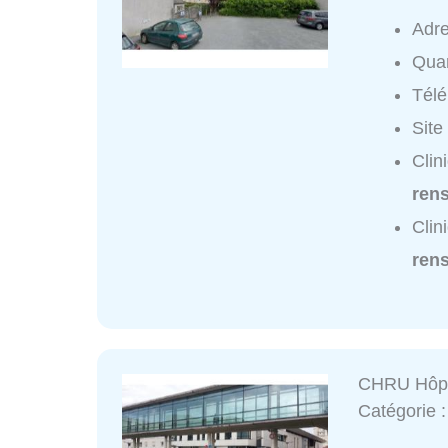
Adr
Quar
Tél
Site
Clin
ren
Clin
ren
CHRU Hôpi
Catégorie 