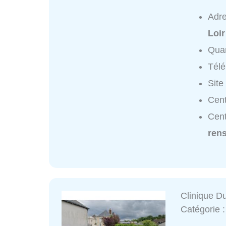
Adr
Loir
Quar
Tél
Site
Cent
Cent
ren
Clinique D
Catégorie 