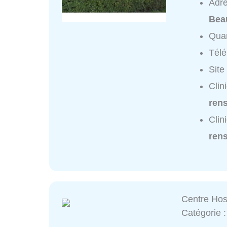
Adr
Bea
Quar
Tél
Site
Clin
ren
Clin
ren
Centre Hosp
Catégorie 