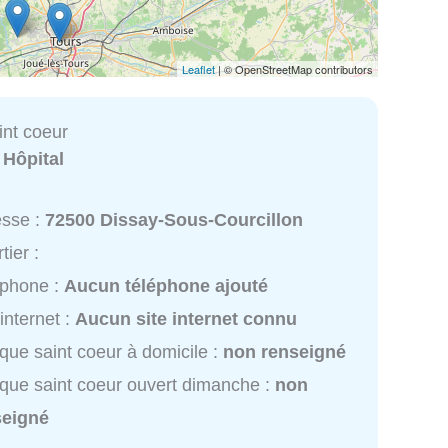
Leaflet
| © OpenStreetMap contributors
int coeur
:
Hôpital
esse :
72500 Dissay-Sous-Courcillon
tier :
éphone :
Aucun téléphone ajouté
 internet :
Aucun site internet connu
ique saint coeur à domicile :
non renseigné
ique saint coeur ouvert dimanche :
non
seigné