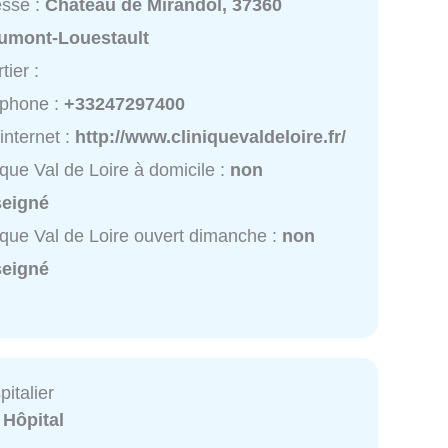
esse :
Château de Mirandol, 37360
umont-Louestault
tier :
éphone :
+33247297400
 internet :
http://www.cliniquevaldeloire.fr/
ique Val de Loire à domicile :
non
seigné
ique Val de Loire ouvert dimanche :
non
seigné
italier
:
Hôpital