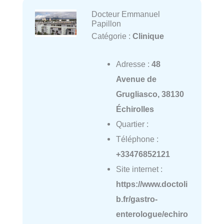
Docteur Emmanuel
Papillon
Catégorie :
Clinique
Adresse :
48
Avenue de
Grugliasco, 38130
Échirolles
Quartier :
Téléphone :
+33476852121
Site internet :
https://www.doctoli
b.fr/gastro-
enterologue/echiro