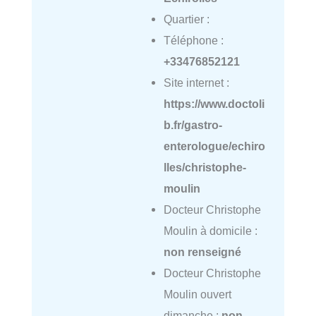
Quartier :
Téléphone :
+33476852121
Site internet :
https://www.doctoli
b.fr/gastro-
enterologue/echiro
lles/christophe-
moulin
Docteur Christophe
Moulin à domicile :
non renseigné
Docteur Christophe
Moulin ouvert
dimanche :
non