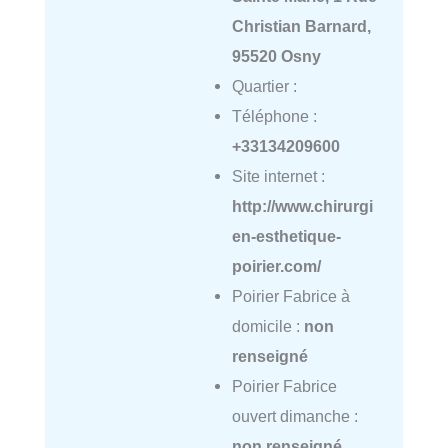
Christian Barnard,
95520 Osny
Quartier :
Téléphone :
+33134209600
Site internet :
http://www.chirurgi
en-esthetique-
poirier.com/
Poirier Fabrice à
domicile :
non
renseigné
Poirier Fabrice
ouvert dimanche :
non renseigné