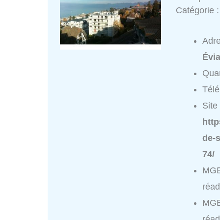
Catégorie 
Adr
Évi
Quar
Tél
Site 
http
de-s
74/
MGEN
réad
MGEN
réad