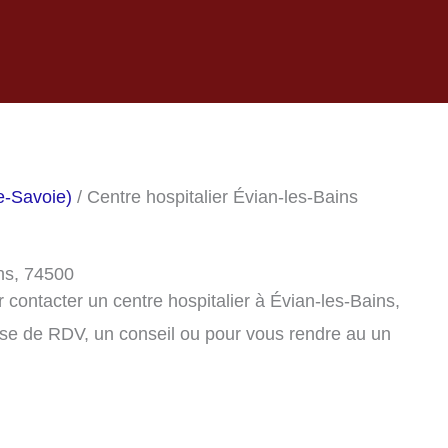
e-Savoie)
/ Centre hospitalier Évian-les-Bains
ins, 74500
contacter un centre hospitalier à Évian-les-Bains,
se de RDV, un conseil ou pour vous rendre au un