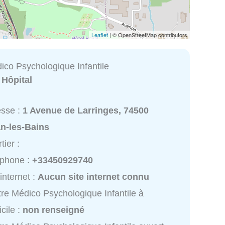
Leaflet
| © OpenStreetMap contributors
ico Psychologique Infantile
:
Hôpital
esse :
1 Avenue de Larringes, 74500
an-les-Bains
tier :
éphone :
+33450929740
 internet :
Aucun site internet connu
re Médico Psychologique Infantile à
cile :
non renseigné