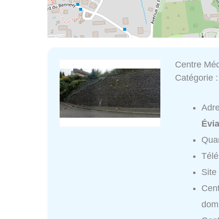
Centre Méd
Catégorie 
Adr
Évi
Quar
Tél
Site
Cent
domi