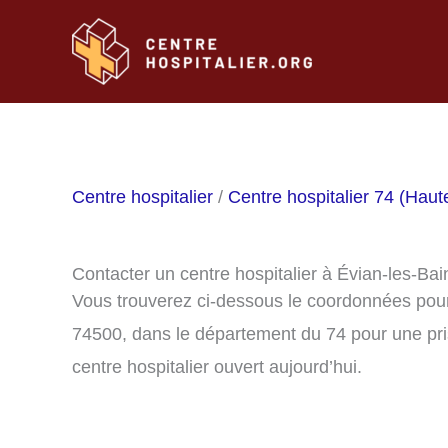
Aller
au
contenu
Centre hospitalier
/
Centre hospitalier 74 (Haut
Contacter un centre hospitalier à Évian-les-Ba
Vous trouverez ci-dessous le coordonnées pour 
74500, dans le département du 74 pour une pri
centre hospitalier ouvert aujourd’hui.