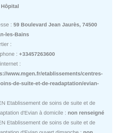
:
Hôpital
esse :
59 Boulevard Jean Jaurès, 74500
an-les-Bains
tier :
éphone :
+33457263600
internet :
s://www.mgen.fr/etablissements/centres-
oins-de-suite-et-de-readaptation/evian-
 Etablissement de soins de suite et de
aptation d'Evian à domicile :
non renseigné
 Etablissement de soins de suite et de
aptation d'Evian ouvert dimanche :
non