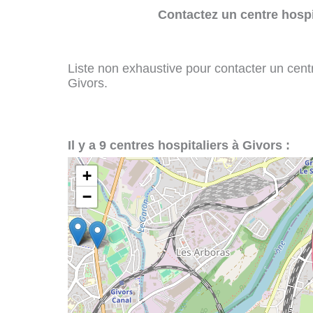
Contactez un centre hospi
Liste non exhaustive pour contacter un centre
Givors.
Il y a 9 centres hospitaliers à Givors :
+
−