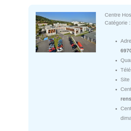
Centre Hos
Catégorie 
Adr
697
Quar
Tél
Site
Cent
ren
Cent
dim