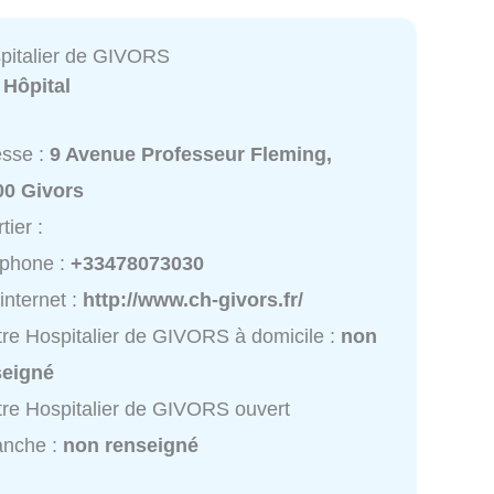
pitalier de GIVORS
:
Hôpital
esse :
9 Avenue Professeur Fleming,
00 Givors
tier :
éphone :
+33478073030
 internet :
http://www.ch-givors.fr/
re Hospitalier de GIVORS à domicile :
non
seigné
re Hospitalier de GIVORS ouvert
anche :
non renseigné