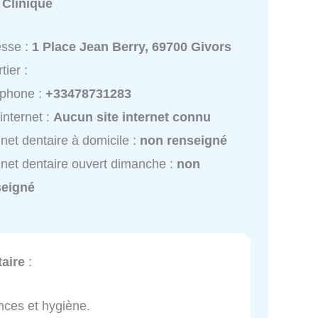
:
Clinique
esse :
1 Place Jean Berry, 69700 Givors
tier :
éphone :
+33478731283
 internet :
Aucun site internet connu
net dentaire à domicile :
non renseigné
net dentaire ouvert dimanche :
non
seigné
aire
:
ces et hygiène.