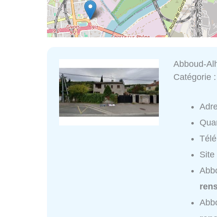
Abboud-Al
Catégorie 
Adr
Quar
Tél
Site
Abbo
ren
Abb