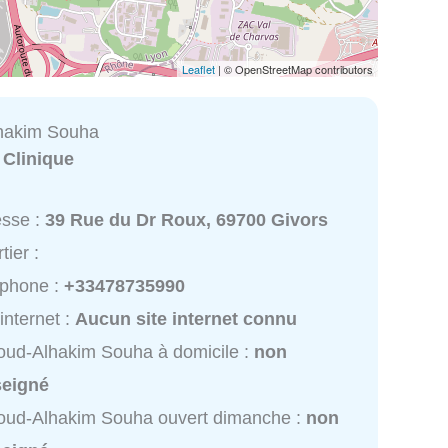
Leaflet
| © OpenStreetMap contributors
hakim Souha
:
Clinique
esse :
39 Rue du Dr Roux, 69700 Givors
tier :
éphone :
+33478735990
 internet :
Aucun site internet connu
ud-Alhakim Souha à domicile :
non
seigné
oud-Alhakim Souha ouvert dimanche :
non