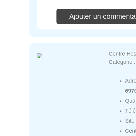
Ajouter un commentai
Centre Hos
Catégorie 
Adr
697
Quar
Tél
Site
Cent