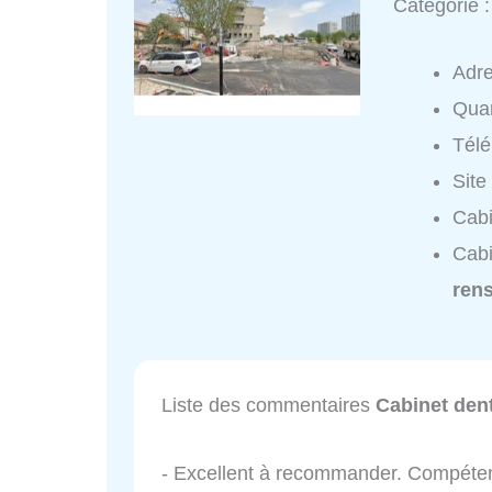
Catégorie 
Adr
Quar
Tél
Site
Cabi
Cabi
ren
Liste des commentaires
Cabinet dent
- Excellent à recommander. Compéten