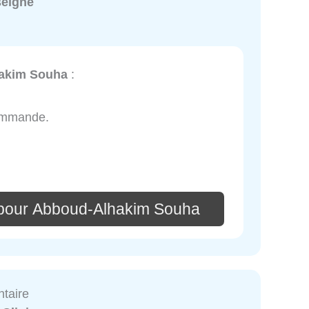
seigné
akim Souha
:
commande.
 pour Abboud-Alhakim Souha
ntaire