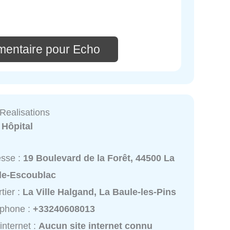
mentaire pour Echo
Realisations
:
Hôpital
esse :
19 Boulevard de la Forêt, 44500 La
le-Escoublac
tier :
La Ville Halgand, La Baule-les-Pins
éphone :
+33240608013
 internet :
Aucun site internet connu