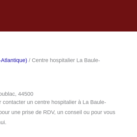
-Atlantique)
/ Centre hospitalier La Baule-
coublac, 44500
contacter un centre hospitalier à La Baule-
pour une prise de RDV, un conseil ou pour vous
ui.