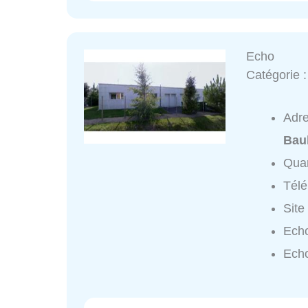
Echo
Catégorie 
Adr
Bau
Quar
Tél
Site
Echo
Echo