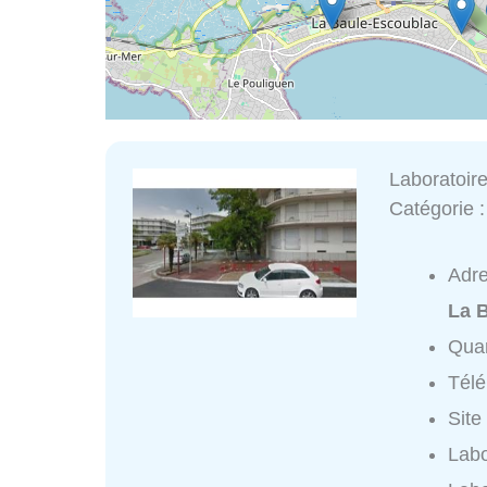
Laboratoir
Catégorie 
Adr
La 
Quar
Tél
Site
Labo