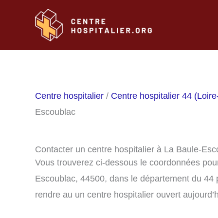
Aller
au
contenu
Centre hospitalier
/
Centre hospitalier 44 (Loire
Escoublac
Contacter un centre hospitalier à La Baule-Es
Vous trouverez ci-dessous le coordonnées pour 
Escoublac, 44500, dans le département du 44 
rendre au un centre hospitalier ouvert aujourd’h