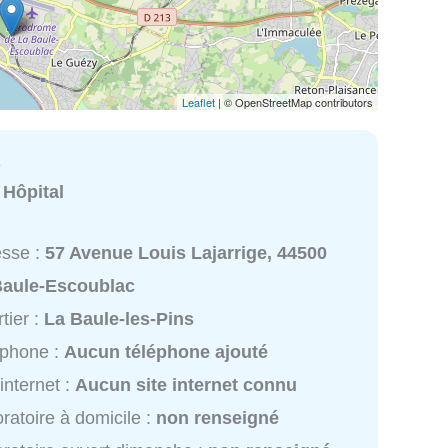
Leaflet
| © OpenStreetMap contributors
e
:
Hôpital
esse :
57 Avenue Louis Lajarrige, 44500
Baule-Escoublac
tier :
La Baule-les-Pins
éphone :
Aucun téléphone ajouté
 internet :
Aucun site internet connu
ratoire à domicile :
non renseigné