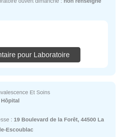
ratoire ouvert dimanche :
non renseigné
taire pour Laboratoire
valescence Et Soins
:
Hôpital
esse :
19 Boulevard de la Forêt, 44500 La
le-Escoublac