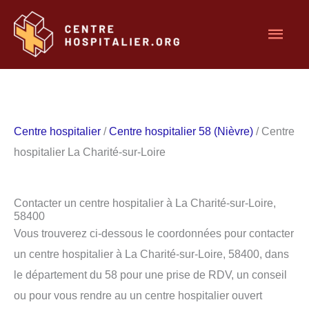
Aller
Men
au
contenu
princ
Centre hospitalier
/
Centre hospitalier 58 (Nièvre)
/ Centre
hospitalier La Charité-sur-Loire
Contacter un centre hospitalier à La Charité-sur-Loire,
58400
Vous trouverez ci-dessous le coordonnées pour contacter
un centre hospitalier à La Charité-sur-Loire, 58400, dans
le département du 58 pour une prise de RDV, un conseil
ou pour vous rendre au un centre hospitalier ouvert