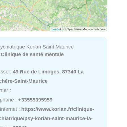
Leaflet
| © OpenStreetMap contributors
ychiatrique Korian Saint Maurice
:
Clinique de santé mentale
esse :
49 Rue de Limoges, 87340 La
chère-Saint-Maurice
tier :
éphone :
+33555395959
 internet :
https://www.korian.fr/clinique-
hiatrique/psy-korian-saint-maurice-la-