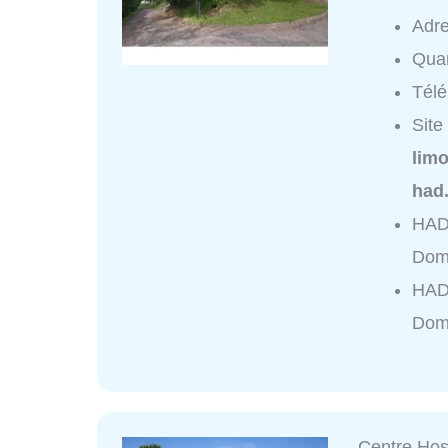
Adr
Quar
Tél
Site
limo
had
HAD 
Domi
HAD 
Domi
Centre Hosp