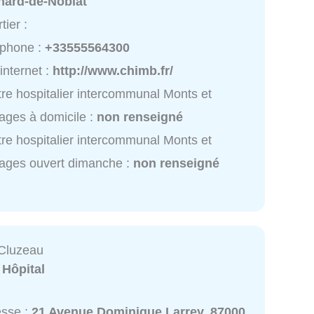
nard-de-Noblat
tier :
éphone :
+33555564300
 internet :
http://www.chimb.fr/
re hospitalier intercommunal Monts et
ages à domicile :
non renseigné
re hospitalier intercommunal Monts et
ages ouvert dimanche :
non renseigné
 Cluzeau
:
Hôpital
esse :
21 Avenue Dominique Larrey, 87000