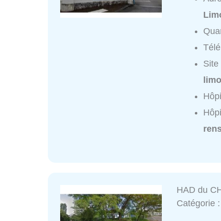
Lim
Quar
Tél
Site
limo
Hôpi
Hôpi
ren
HAD du CHU
Catégorie 