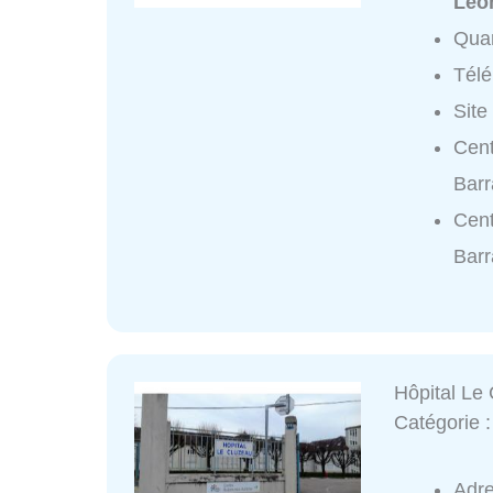
Léo
Quar
Tél
Site
Cent
Barr
Cent
Barr
Hôpital Le
Catégorie 
Adr