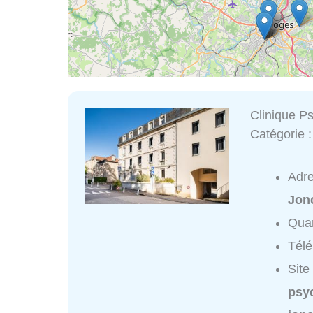
Clinique Ps
Catégorie 
Adr
Jon
Quar
Tél
Site
psyc