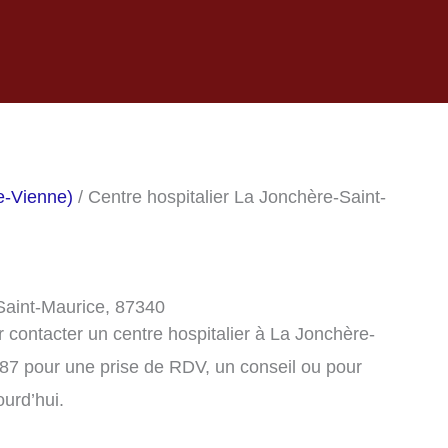
e-Vienne)
/ Centre hospitalier La Jonchère-Saint-
-Saint-Maurice, 87340
contacter un centre hospitalier à La Jonchère-
87 pour une prise de RDV, un conseil ou pour
ourd’hui.