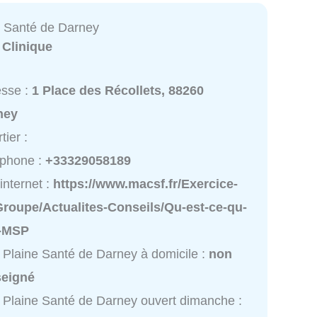
e Santé de Darney
:
Clinique
esse :
1 Place des Récollets, 88260
ney
tier :
éphone :
+33329058189
 internet :
https://www.macsf.fr/Exercice-
Groupe/Actualites-Conseils/Qu-est-ce-qu-
-MSP
 Plaine Santé de Darney à domicile :
non
seigné
 Plaine Santé de Darney ouvert dimanche :