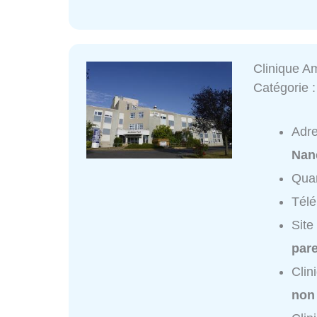
Clinique A
Catégorie 
Adr
Nan
Quar
Tél
Site
par
Clin
non