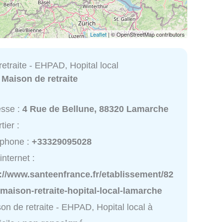
Leaflet
| © OpenStreetMap contributors
etraite - EHPAD, Hopital local
:
Maison de retraite
esse :
4 Rue de Bellune, 88320 Lamarche
tier :
éphone :
+33329095028
internet :
://www.santeenfrance.fr/etablissement/82
maison-retraite-hopital-local-lamarche
on de retraite - EHPAD, Hopital local à