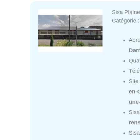
Sisa Plain
Catégorie 
Adr
Dar
Quar
Tél
Site
en-
une
Sisa
ren
Sisa