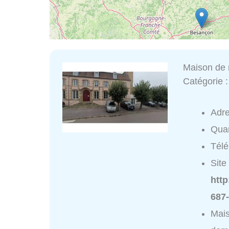
Maison de r
Catégorie 
Adr
Quar
Tél
Site 
http
687-
Mais