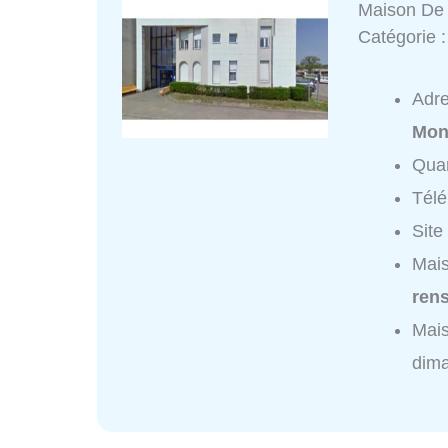
Maison De 
Catégorie 
Adr
Mon
Quar
Tél
Site
Mais
ren
Mais
dim