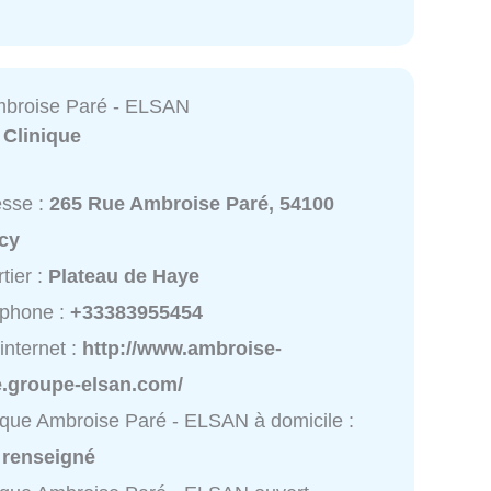
mbroise Paré - ELSAN
:
Clinique
esse :
265 Rue Ambroise Paré, 54100
cy
tier :
Plateau de Haye
éphone :
+33383955454
 internet :
http://www.ambroise-
e.groupe-elsan.com/
ique Ambroise Paré - ELSAN à domicile :
 renseigné