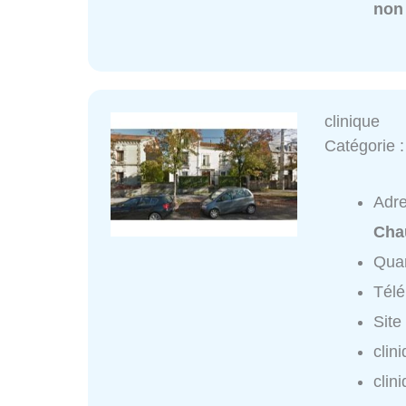
non
clinique
Catégorie 
Adr
Cha
Quar
Tél
Site
clin
clin