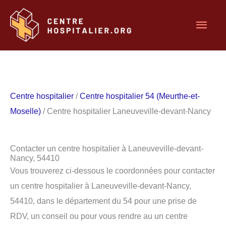
Aller
Men
au
contenu
princ
Centre hospitalier
/
Centre hospitalier 54 (Meurthe-et-
Moselle)
/ Centre hospitalier Laneuveville-devant-Nancy
Contacter un centre hospitalier à Laneuveville-devant-
Nancy, 54410
Vous trouverez ci-dessous le coordonnées pour contacter
un centre hospitalier à Laneuveville-devant-Nancy,
54410, dans le département du 54 pour une prise de
RDV, un conseil ou pour vous rendre au un centre