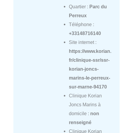
Quartier :
Parc du
Perreux
Téléphone :
+33148716140
Site internet :
https://www.korian.
fr/clinique-ssr/ssr-
korian-joncs-
marins-le-perreux-
sur-marne-94170
Clinique Korian
Joncs Marins à
domicile :
non
renseigné
Clinique Korian