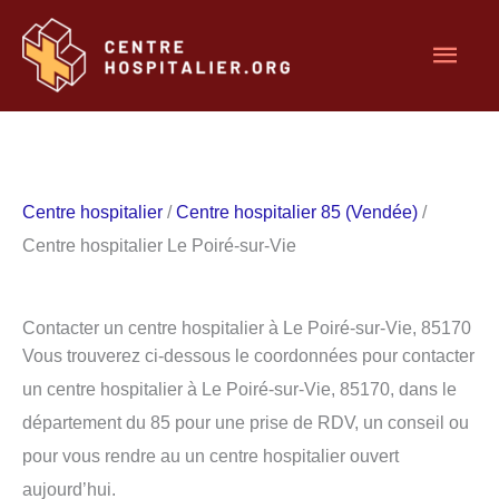
Aller
Men
au
contenu
princ
Centre hospitalier
/
Centre hospitalier 85 (Vendée)
/
Centre hospitalier Le Poiré-sur-Vie
Contacter un centre hospitalier à Le Poiré-sur-Vie, 85170
Vous trouverez ci-dessous le coordonnées pour contacter
un centre hospitalier à Le Poiré-sur-Vie, 85170, dans le
département du 85 pour une prise de RDV, un conseil ou
pour vous rendre au un centre hospitalier ouvert
aujourd’hui.