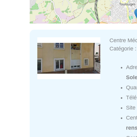
Centre Méd
Catégorie 
Adr
Sol
Quar
Tél
Site
Cent
ren