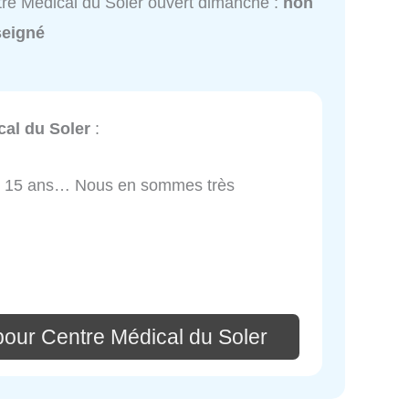
re Médical du Soler ouvert dimanche :
non
seigné
cal du Soler
:
is 15 ans… Nous en sommes très
pour Centre Médical du Soler