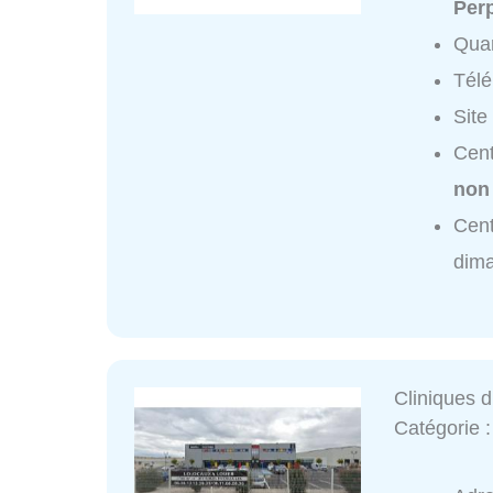
Per
Quar
Tél
Site
Cent
non
Cent
dim
Cliniques d
Catégorie 