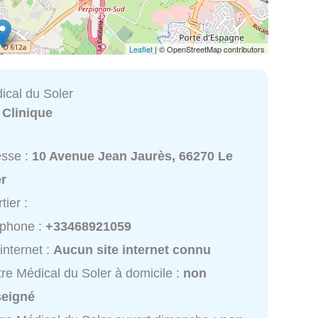
Leaflet
| © OpenStreetMap contributors
ical du Soler
:
Clinique
esse :
10 Avenue Jean Jaurès, 66270 Le
er
tier :
éphone :
+33468921059
 internet :
Aucun site internet connu
re Médical du Soler à domicile :
non
seigné