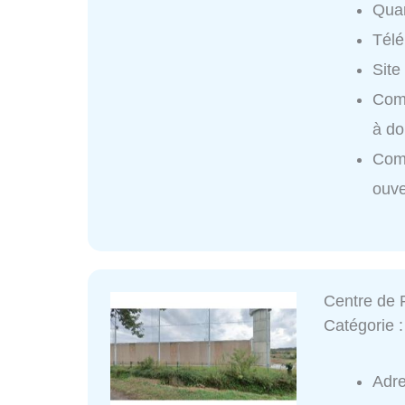
Quar
Tél
Site
Comi
à do
Comi
ouve
Centre de 
Catégorie 
Adr