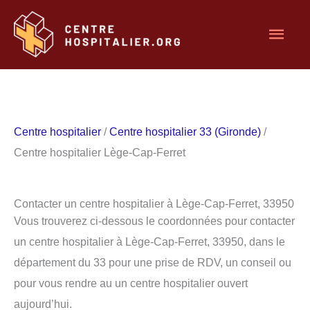
Aller
Men
au
contenu
princ
Centre hospitalier
/
Centre hospitalier 33 (Gironde)
/
Centre hospitalier Lège-Cap-Ferret
Contacter un centre hospitalier à Lège-Cap-Ferret, 33950
Vous trouverez ci-dessous le coordonnées pour contacter
un centre hospitalier à Lège-Cap-Ferret, 33950, dans le
département du 33 pour une prise de RDV, un conseil ou
pour vous rendre au un centre hospitalier ouvert
aujourd’hui.