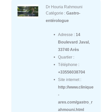
Dr Houria Rahmouni
Catégorie :
Gastro-
entérologue
Adresse :
14
Boulevard Javal,
33740 Arès
Quartier :
Téléphone :
+33556038704
Site internet :
http://www.clinique
-
ares.com/gastro_r
ahmouni.html