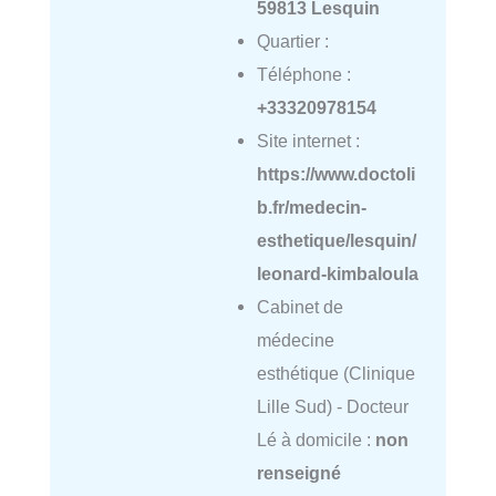
59813 Lesquin
Quartier :
Téléphone :
+33320978154
Site internet :
https://www.doctoli
b.fr/medecin-
esthetique/lesquin/
leonard-kimbaloula
Cabinet de
médecine
esthétique (Clinique
Lille Sud) - Docteur
Lé à domicile :
non
renseigné