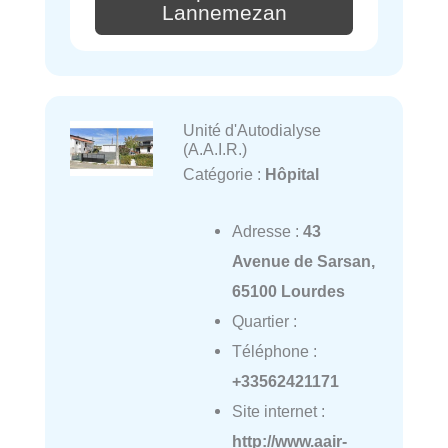
Lannemezan
Unité d'Autodialyse
(A.A.I.R.)
Catégorie :
Hôpital
Adresse :
43
Avenue de Sarsan,
65100 Lourdes
Quartier :
Téléphone :
+33562421171
Site internet :
http://www.aair-