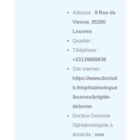
Adresse :
9 Rue de
Vienne, 95380
Louvres
Quartier :
Téléphone :
+33139889836
Site internet :
https://www.doctoli
b.fr/ophtalmologue
/louvres/brigitte-
delorme
Docteur Delorme
Ophtalmologiste à
domicile :
non